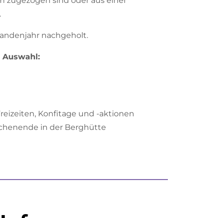
rzem zugezogen sind oder aus einer
.
rmandenjahr nachgeholt.
r Auswahl:
reizeiten, Konfitage und -aktionen
Wochenende in der Berghütte