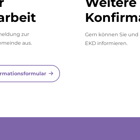
r
Weitere 
rbeit
Konfirm
meldung zur
Gern können Sie und I
emeinde aus.
EKD informieren.
rmationsformular