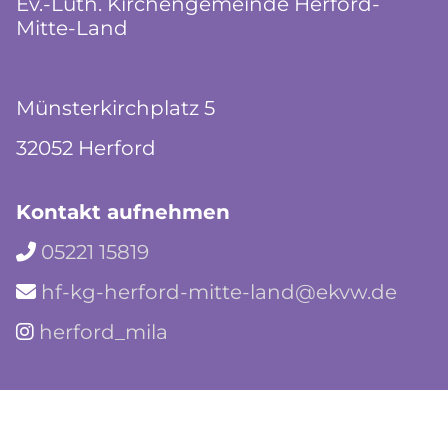
Ev.-Luth. Kirchengemeinde Herford-
Mitte-Land
Münsterkirchplatz 5
32052 Herford
Kontakt aufnehmen
05221 15819

hf-kg-herford-mitte-land@ekvw.de

herford_mila
