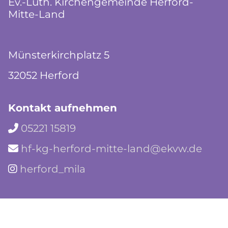
Ev.-Luth. Kirchengemeinde Herford-
Mitte-Land
Münsterkirchplatz 5
32052 Herford
Kontakt aufnehmen
05221 15819

hf-kg-herford-mitte-land@ekvw.de

herford_mila
