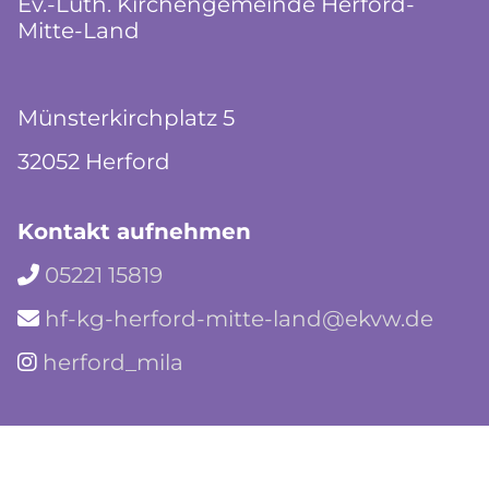
Ev.-Luth. Kirchengemeinde Herford-
Mitte-Land
Münsterkirchplatz 5
32052 Herford
Kontakt aufnehmen
05221 15819

hf-kg-herford-mitte-land@ekvw.de

herford_mila
