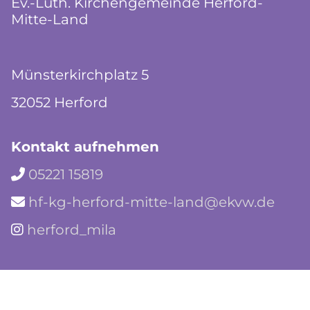
Ev.-Luth. Kirchengemeinde Herford-
Mitte-Land
Münsterkirchplatz 5
32052 Herford
Kontakt aufnehmen
05221 15819

hf-kg-herford-mitte-land@ekvw.de

herford_mila
