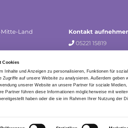
-Mitte-Land
Kontakt aufnehme
05221 15819

hf-kg-herford-mi

t Cookies
herford_mila

 Inhalte und Anzeigen zu personalisieren, Funktionen für sozia
e Zugriffe auf unsere Website zu analysieren. Außerdem geben w
rwendung unserer Website an unsere Partner für soziale Medien
re Partner führen diese Informationen möglicherweise mit weite
ereitgestellt haben oder die sie im Rahmen Ihrer Nutzung der D
mpressum
Datenschutzerklärung
ChurchDesk-Lo