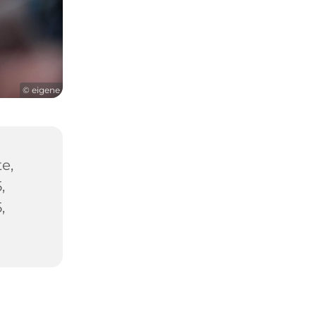
© eigene
e,
,
,