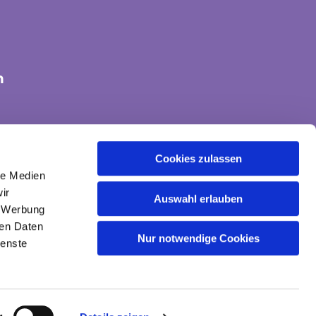
n
tte-land@ekvw.de
Cookies zulassen
le Medien
ir
Auswahl erlauben
, Werbung
ren Daten
Nur notwendige Cookies
ienste
gin