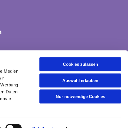
n
tte-land@ekvw.de
Cookies zulassen
le Medien
ir
Auswahl erlauben
, Werbung
ren Daten
Nur notwendige Cookies
ienste
gin