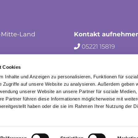
-Mitte-Land
Kontakt aufnehme
05221 15819

hf-kg-herford-mi

t Cookies
herford_mila

 Inhalte und Anzeigen zu personalisieren, Funktionen für sozia
e Zugriffe auf unsere Website zu analysieren. Außerdem geben w
rwendung unserer Website an unsere Partner für soziale Medien
re Partner führen diese Informationen möglicherweise mit weite
ereitgestellt haben oder die sie im Rahmen Ihrer Nutzung der D
mpressum
Datenschutzerklärung
ChurchDesk-Lo