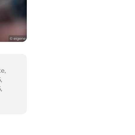
© eigene
e,
,
,