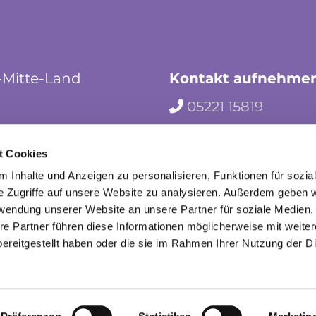
-Mitte-Land
Kontakt aufnehme
05221 15819

hf-kg-herford-mi

t Cookies
herford_mila

 Inhalte und Anzeigen zu personalisieren, Funktionen für sozia
e Zugriffe auf unsere Website zu analysieren. Außerdem geben w
rwendung unserer Website an unsere Partner für soziale Medien
re Partner führen diese Informationen möglicherweise mit weite
ereitgestellt haben oder die sie im Rahmen Ihrer Nutzung der D
mpressum
Datenschutzerklärung
ChurchDesk-Lo