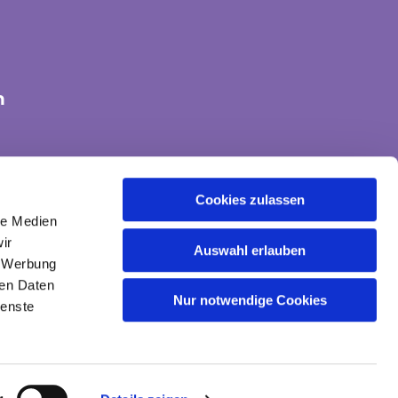
n
tte-land@ekvw.de
Cookies zulassen
le Medien
ir
Auswahl erlauben
, Werbung
ren Daten
Nur notwendige Cookies
ienste
gin