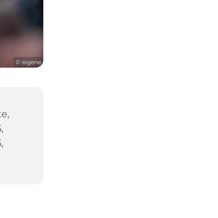
© eigene
e,
,
,