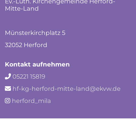
Ev.-Luth. Kirchengemeinde Herford-
Mitte-Land
Münsterkirchplatz 5
32052 Herford
Kontakt aufnehmen
05221 15819

hf-kg-herford-mitte-land@ekvw.de

herford_mila
