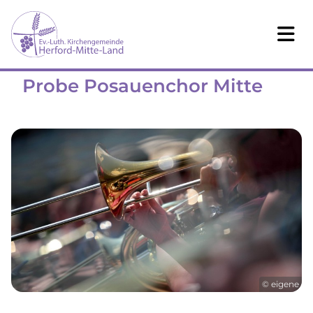
Probe Posauenchor Mitte
© eigene