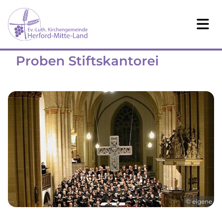
Proben Stiftskantorei
© eigene