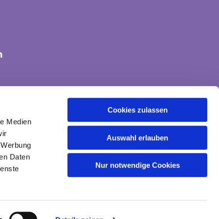
n
tte-land@ekvw.de
Cookies zulassen
le Medien
ir
Auswahl erlauben
, Werbung
ren Daten
Nur notwendige Cookies
ienste
gin