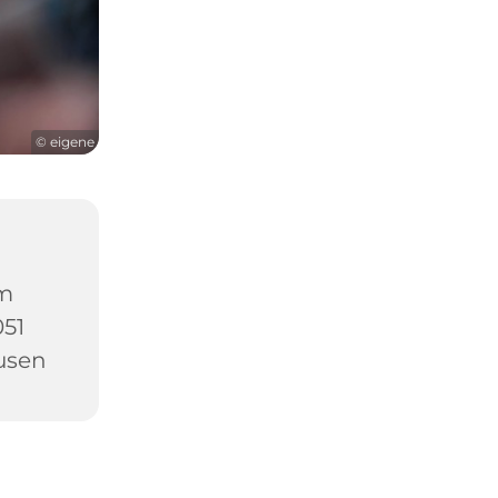
© eigene
um
051
usen