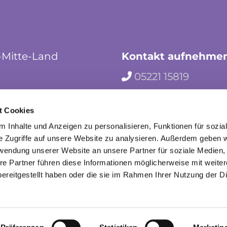
-Mitte-Land
Kontakt aufnehme
05221 15819

hf-kg-herford-mi

t Cookies
herford_mila

 Inhalte und Anzeigen zu personalisieren, Funktionen für sozia
e Zugriffe auf unsere Website zu analysieren. Außerdem geben w
rwendung unserer Website an unsere Partner für soziale Medien
re Partner führen diese Informationen möglicherweise mit weite
ereitgestellt haben oder die sie im Rahmen Ihrer Nutzung der D
mpressum
Datenschutzerklärung
ChurchDesk-Lo