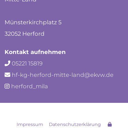
Münsterkirchplatz 5
32052 Herford
Kontakt aufnehmen
05221 15819

hf-kg-herford-mitte-land@ekvw.de

herford_mila

Impressum
Datenschutzerklärung