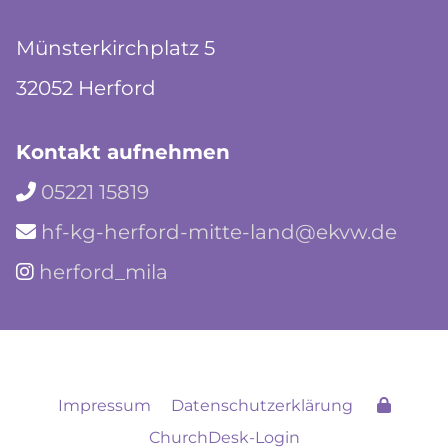
Münsterkirchplatz 5
32052 Herford
Kontakt aufnehmen
05221 15819

hf-kg-herford-mitte-land@ekvw.de

herford_mila

Impressum
Datenschutzerklärung
ChurchDesk-Login