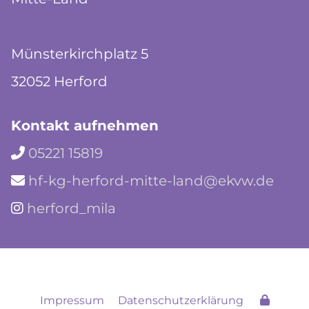
Münsterkirchplatz 5
32052 Herford
Kontakt aufnehmen
05221 15819

hf-kg-herford-mitte-land@ekvw.de

herford_mila

Impressum
Datenschutzerklärung