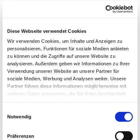
Urheberrechte, Recht am eigenen Bild,
Datenschutzrechte. Das Redaktionsteam ist
stets bemüht, dass die Online-Version
möglichst alles enthalten darf.
Diese Webseite verwendet Cookies
Sollten Kontaktdaten geschwärzt sein, wenden
Wir verwenden Cookies, um Inhalte und Anzeigen zu
Sie sich gern an unsere Gemeindebüros – bei
personalisieren, Funktionen für soziale Medien anbieten
den Regionalteilen gern an das Büro aus dieser
zu können und die Zugriffe auf unsere Website zu
Region.
analysieren. Außerdem geben wir Informationen zu Ihrer
Verwendung unserer Website an unsere Partner für
Hier geht's zum MiLa Magazin:
herford-mitte-
soziale Medien, Werbung und Analysen weiter. Unsere
land.de/gemeinde/mila-magazin
Partner führen diese Informationen möglicherweise mit
weiteren Daten zusammen, die Sie ihnen bereitgestellt
Viel Spaß beim Lesen!
haben oder die sie im Rahmen Ihrer Nutzung der Dienste
gesammelt haben.
Einwilligungsauswahl
Notwendig
Präferenzen