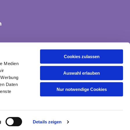
n
tte-land@ekvw.de
Cookies zulassen
le Medien
ir
Auswahl erlauben
, Werbung
ren Daten
Nur notwendige Cookies
ienste
gin
g
Details zeigen