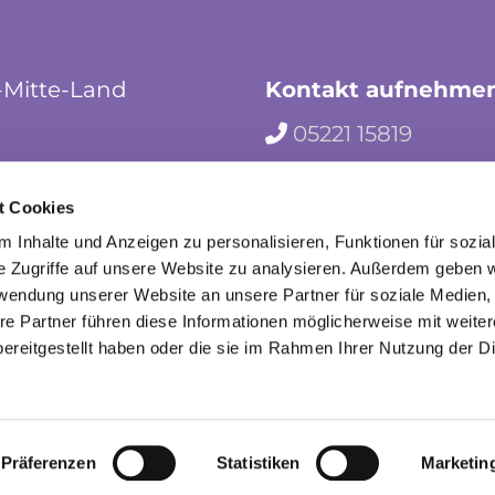
-Mitte-Land
Kontakt aufnehme
05221 15819

hf-kg-herford-mi

t Cookies
herford_mila

 Inhalte und Anzeigen zu personalisieren, Funktionen für sozia
e Zugriffe auf unsere Website zu analysieren. Außerdem geben w
rwendung unserer Website an unsere Partner für soziale Medien
re Partner führen diese Informationen möglicherweise mit weite
ereitgestellt haben oder die sie im Rahmen Ihrer Nutzung der D
mpressum
Datenschutzerklärung
ChurchDesk-Lo
Präferenzen
Statistiken
Marketin