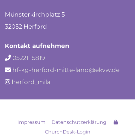
Münsterkirchplatz 5
32052 Herford
Kontakt aufnehmen
05221 15819

hf-kg-herford-mitte-land@ekvw.de

herford_mila

Impressum
Datenschutzerklärung
ChurchDesk-Login