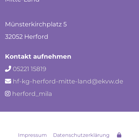
Münsterkirchplatz 5
32052 Herford
Kontakt aufnehmen
05221 15819

hf-kg-herford-mitte-land@ekvw.de

herford_mila

Impressum
Datenschutzerklärung