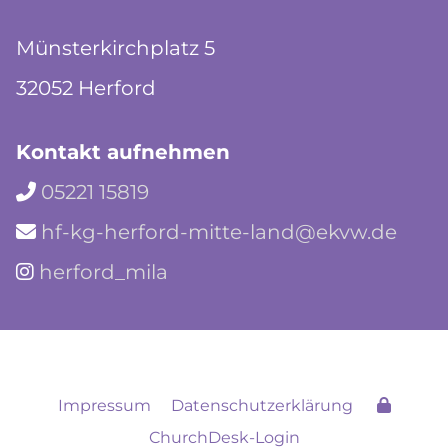
Münsterkirchplatz 5
32052 Herford
Kontakt aufnehmen
05221 15819

hf-kg-herford-mitte-land@ekvw.de

herford_mila

Impressum
Datenschutzerklärung
ChurchDesk-Login