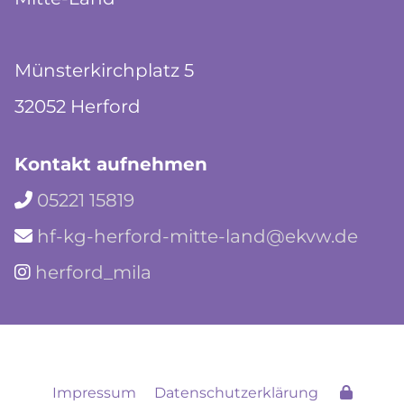
Münsterkirchplatz 5
32052 Herford
Kontakt aufnehmen
05221 15819

hf-kg-herford-mitte-land@ekvw.de

herford_mila

Impressum
Datenschutzerklärung