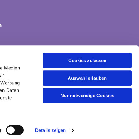
n
tte-land@ekvw.de
Cookies zulassen
le Medien
ir
Auswahl erlauben
, Werbung
ren Daten
Nur notwendige Cookies
ienste
gin
g
Details zeigen