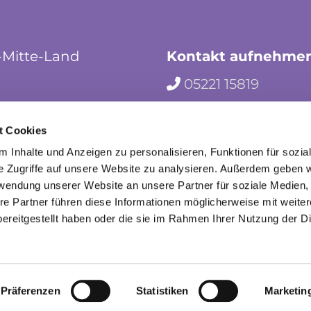
-Mitte-Land
Kontakt aufnehme
05221 15819

hf-kg-herford-mi

t Cookies
herford_mila

 Inhalte und Anzeigen zu personalisieren, Funktionen für sozia
e Zugriffe auf unsere Website zu analysieren. Außerdem geben w
rwendung unserer Website an unsere Partner für soziale Medien
re Partner führen diese Informationen möglicherweise mit weite
ereitgestellt haben oder die sie im Rahmen Ihrer Nutzung der D
mpressum
Datenschutzerklärung
ChurchDesk-Lo
Präferenzen
Statistiken
Marketin