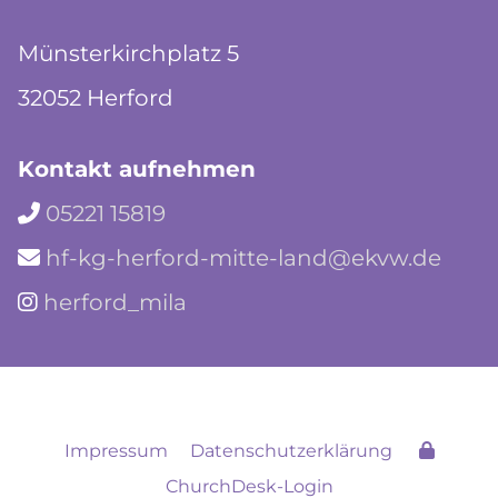
Münsterkirchplatz 5
32052 Herford
Kontakt aufnehmen
05221 15819

hf-kg-herford-mitte-land@ekvw.de

herford_mila

Impressum
Datenschutzerklärung
ChurchDesk-Login