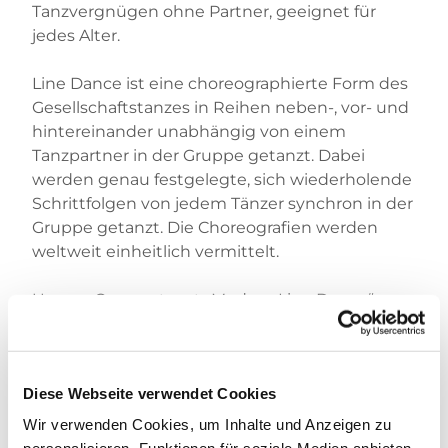
Tanzvergnügen ohne Partner, geeignet für
jedes Alter.
Line Dance ist eine choreographierte Form des
Gesellschaftstanzes in Reihen neben-, vor- und
hintereinander unabhängig von einem
Tanzpartner in der Gruppe getanzt. Dabei
werden genau festgelegte, sich wiederholende
Schrittfolgen von jedem Tänzer synchron in der
Gruppe getanzt. Die Choreografien werden
weltweit einheitlich vermittelt.
Unsere Gruppe tanzt „Modern Line Dance“ –
Cowboyhüte und Stiefel sucht man bei uns
vergebens. Getanzt wird zu unterschiedlichen
Rhythmen. Im Modern Line Dance ist für fast
Diese Webseite verwendet Cookies
jeden Musikgeschmack etwas dabei: Pop, Rock,
Charts, Oldies, irische Musik, Country und vieles
Wir verwenden Cookies, um Inhalte und Anzeigen zu
mehr.