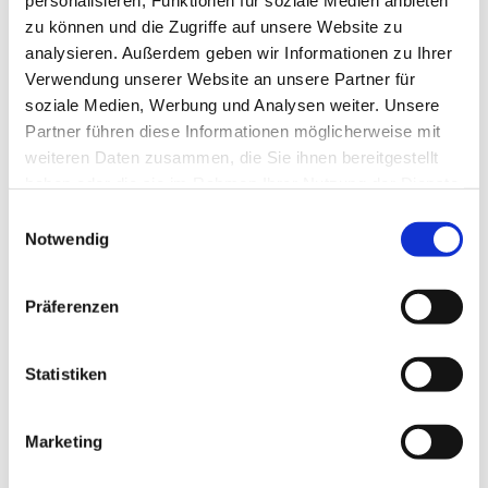
personalisieren, Funktionen für soziale Medien anbieten
zu können und die Zugriffe auf unsere Website zu
Wir tanzen dienstags von 19:00 bis 21:30 Uhr in
analysieren. Außerdem geben wir Informationen zu Ihrer
drei Stufen: Anfänger – Mittelstufe –
Verwendung unserer Website an unsere Partner für
Fortgeschrittene. Leitung: Martina Schäfer
soziale Medien, Werbung und Analysen weiter. Unsere
Neugierig? Dann gerne einmal unverbindlich
Partner führen diese Informationen möglicherweise mit
reinschauen.
weiteren Daten zusammen, die Sie ihnen bereitgestellt
haben oder die sie im Rahmen Ihrer Nutzung der Dienste
gesammelt haben.
Einwilligungsauswahl
Notwendig
Präferenzen
Statistiken
Marketing