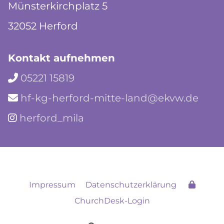
Münsterkirchplatz 5
32052 Herford
Kontakt aufnehmen
05221 15819

hf-kg-herford-mitte-land@ekvw.de

herford_mila

Impressum
Datenschutzerklärung
ChurchDesk-Login