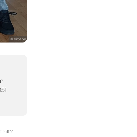
© eigene
um
051
teilt?