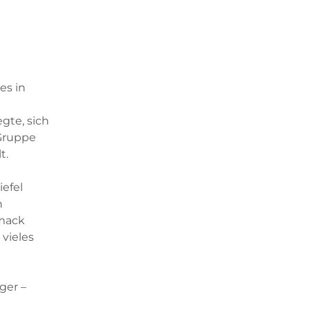
es in
gte, sich
 Gruppe
t.
efel
n
hmack
 vieles
ger –