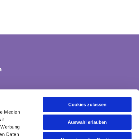
n
tte-land@ekvw.de
Cookies zulassen
le Medien
ir
Auswahl erlauben
, Werbung
ren Daten