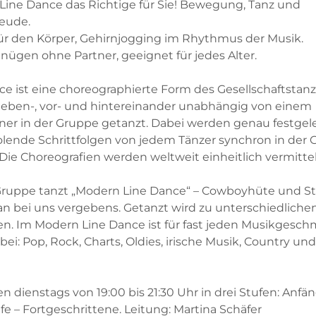
 Line Dance das Richtige für Sie! Bewegung, Tanz und
reude.
für den Körper, Gehirnjogging im Rhythmus der Musik.
nügen ohne Partner, geeignet für jedes Alter.
ce ist eine choreographierte Form des Gesellschaftstanz
eben-, vor- und hintereinander unabhängig von einem
ner in der Gruppe getanzt. Dabei werden genau festgele
lende Schrittfolgen von jedem Tänzer synchron in der
 Die Choreografien werden weltweit einheitlich vermittel
ruppe tanzt „Modern Line Dance“ – Cowboyhüte und Sti
n bei uns vergebens. Getanzt wird zu unterschiedliche
. Im Modern Line Dance ist für fast jeden Musikgesc
ei: Pop, Rock, Charts, Oldies, irische Musik, Country und
n dienstags von 19:00 bis 21:30 Uhr in drei Stufen: Anfän
fe – Fortgeschrittene. Leitung: Martina Schäfer