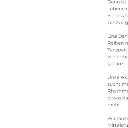
Dann ist
Lebensf
Fitness 
Tanzverg
Line Dan
Reihen n
Tanzpart
wiederho
getanzt.
Unsere G
sucht ma
Rhythmen
etwas dab
mehr.
Wir tanze
Mittelstu