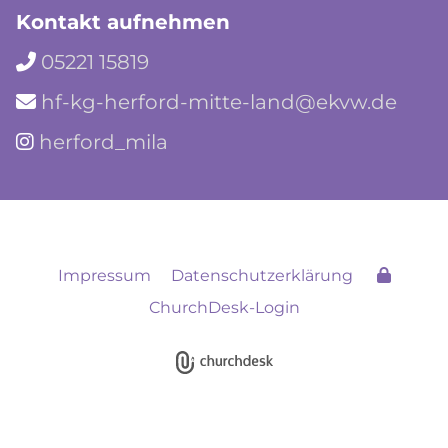
Kontakt aufnehmen
05221 15819

hf-kg-herford-mitte-land@ekvw.de

herford_mila

Impressum
Datenschutzerklärung
ChurchDesk-Login