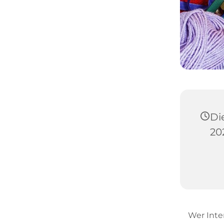
Di
20
Wer Inter