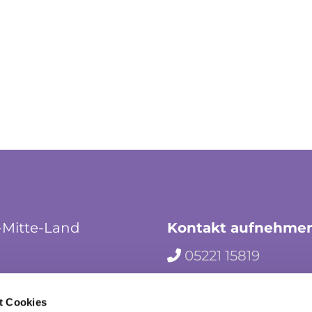
-Mitte-Land
Kontakt aufnehme
05221 15819

hf-kg-herford-mi

t Cookies
herford_mila
