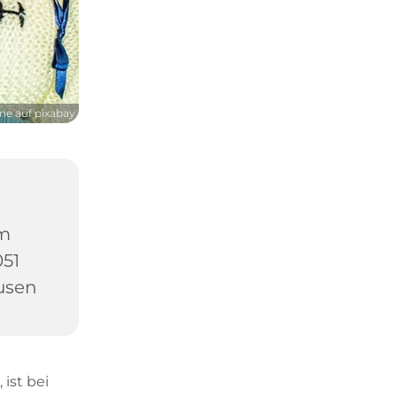
nne auf pixabay
um
051
usen
 ist bei