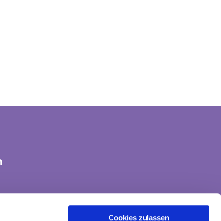
n
tte-land@ekvw.de
Cookies zulassen