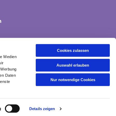
n
tte-land@ekvw.de
Cookies zulassen
le Medien
ir
Auswahl erlauben
, Werbung
ren Daten
Nur notwendige Cookies
ienste
gin
g
Details zeigen