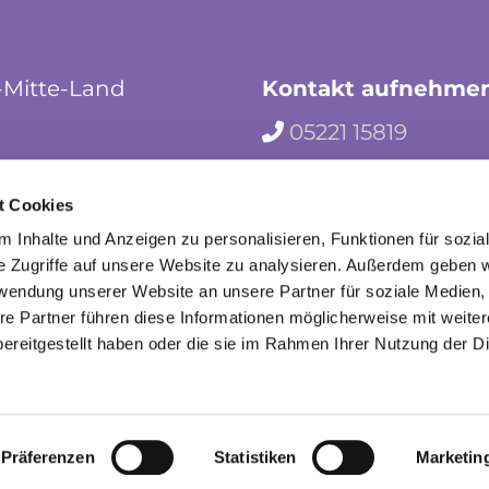
-Mitte-Land
Kontakt aufnehme
05221 15819

hf-kg-herford-mi

t Cookies
herford_mila

 Inhalte und Anzeigen zu personalisieren, Funktionen für sozia
e Zugriffe auf unsere Website zu analysieren. Außerdem geben w
rwendung unserer Website an unsere Partner für soziale Medien
re Partner führen diese Informationen möglicherweise mit weite
ereitgestellt haben oder die sie im Rahmen Ihrer Nutzung der D
mpressum
Datenschutzerklärung
ChurchDesk-Lo
Präferenzen
Statistiken
Marketin