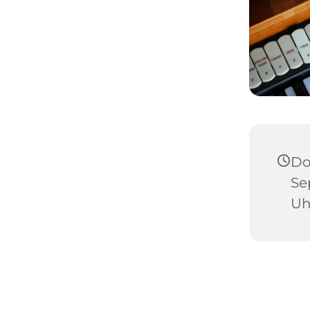
Do
Se
Uh