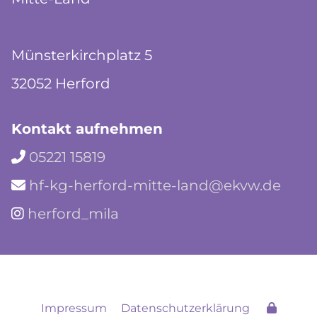
Münsterkirchplatz 5
32052 Herford
Kontakt aufnehmen
05221 15819

hf-kg-herford-mitte-land@ekvw.de

herford_mila

Impressum
Datenschutzerklärung