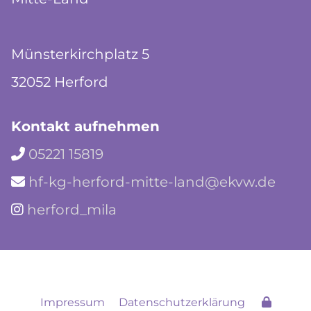
Münsterkirchplatz 5
32052 Herford
Kontakt aufnehmen
05221 15819

hf-kg-herford-mitte-land@ekvw.de

herford_mila

Impressum
Datenschutzerklärung