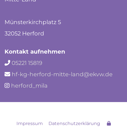
Münsterkirchplatz 5
32052 Herford
Kontakt aufnehmen
05221 15819

hf-kg-herford-mitte-land@ekvw.de

herford_mila

Impressum
Datenschutzerklärung