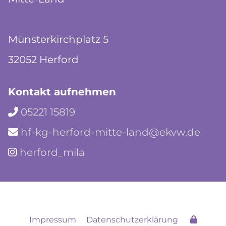
Münsterkirchplatz 5
32052 Herford
Kontakt aufnehmen
05221 15819

hf-kg-herford-mitte-land@ekvw.de

herford_mila

Impressum
Datenschutzerklärung