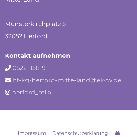
Münsterkirchplatz 5
32052 Herford
Kontakt aufnehmen
05221 15819

hf-kg-herford-mitte-land@ekvw.de

herford_mila

Impressum
Datenschutzerklärung