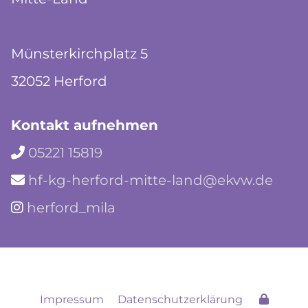
Münsterkirchplatz 5
32052 Herford
Kontakt aufnehmen
05221 15819

hf-kg-herford-mitte-land@ekvw.de

herford_mila

Impressum
Datenschutzerklärung