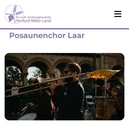
Posaunenchor Laar