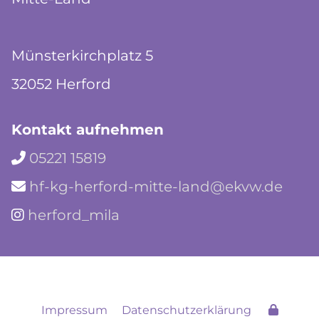
Münsterkirchplatz 5
32052 Herford
Kontakt aufnehmen
05221 15819

hf-kg-herford-mitte-land@ekvw.de

herford_mila

Impressum
Datenschutzerklärung