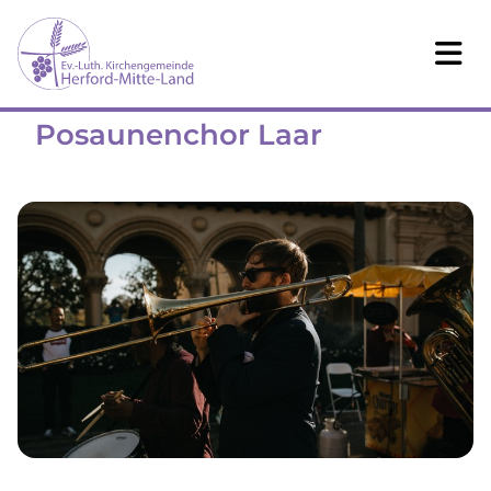
Posaunenchor Laar