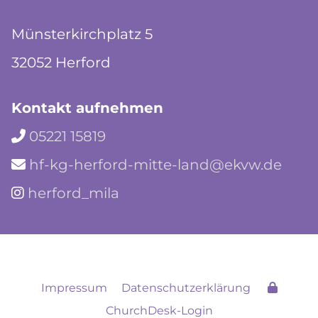
Münsterkirchplatz 5
32052 Herford
Kontakt aufnehmen
05221 15819

hf-kg-herford-mitte-land@ekvw.de

herford_mila

Impressum
Datenschutzerklärung
ChurchDesk-Login