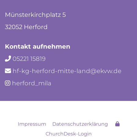
Münsterkirchplatz 5
32052 Herford
Kontakt aufnehmen
05221 15819

hf-kg-herford-mitte-land@ekvw.de

herford_mila

Impressum
Datenschutzerklärung
ChurchDesk-Login