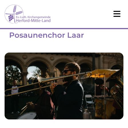
Posaunenchor Laar