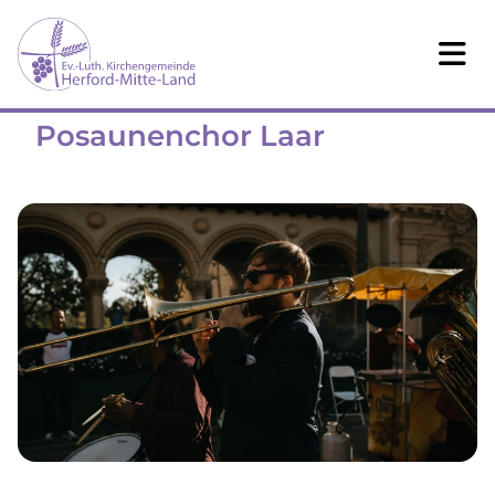
Posaunenchor Laar