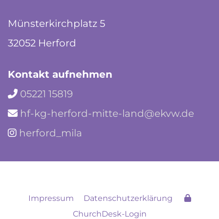
Münsterkirchplatz 5
32052 Herford
Kontakt aufnehmen
05221 15819

hf-kg-herford-mitte-land@ekvw.de

herford_mila

Impressum
Datenschutzerklärung
ChurchDesk-Login