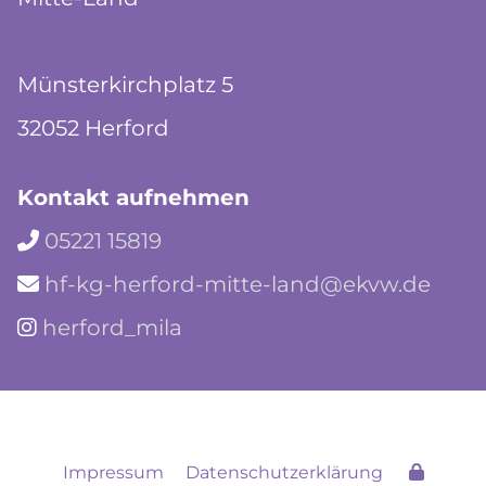
Münsterkirchplatz 5
32052 Herford
Kontakt aufnehmen
05221 15819

hf-kg-herford-mitte-land@ekvw.de

herford_mila

Impressum
Datenschutzerklärung