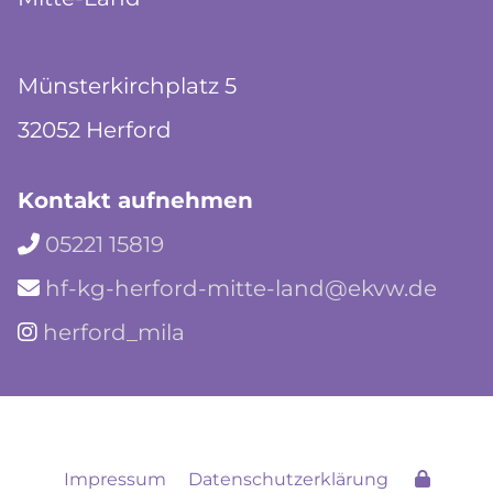
Münsterkirchplatz 5
32052 Herford
Kontakt aufnehmen
05221 15819

hf-kg-herford-mitte-land@ekvw.de

herford_mila

Impressum
Datenschutzerklärung