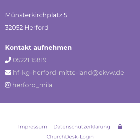
Münsterkirchplatz 5
32052 Herford
Kontakt aufnehmen
05221 15819

hf-kg-herford-mitte-land@ekvw.de

herford_mila

Impressum
Datenschutzerklärung
ChurchDesk-Login