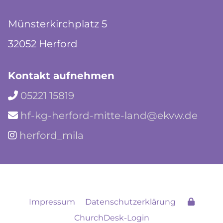
Münsterkirchplatz 5
32052 Herford
Kontakt aufnehmen
05221 15819

hf-kg-herford-mitte-land@ekvw.de

herford_mila

Impressum
Datenschutzerklärung
ChurchDesk-Login