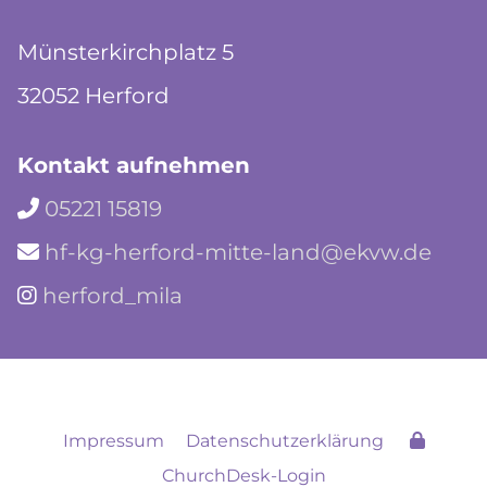
Münsterkirchplatz 5
32052 Herford
Kontakt aufnehmen
05221 15819

hf-kg-herford-mitte-land@ekvw.de

herford_mila

Impressum
Datenschutzerklärung
ChurchDesk-Login