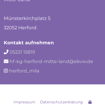
Münsterkirchplatz 5
32052 Herford
Kontakt aufnehmen
05221 15819

hf-kg-herford-mitte-land@ekvw.de

herford_mila

Impressum
Datenschutzerklärung