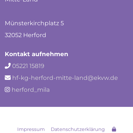
Münsterkirchplatz 5
32052 Herford
Kontakt aufnehmen
05221 15819

hf-kg-herford-mitte-land@ekvw.de

herford_mila

Impressum
Datenschutzerklärung