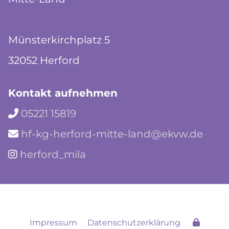
Münsterkirchplatz 5
32052 Herford
Kontakt aufnehmen
05221 15819

hf-kg-herford-mitte-land@ekvw.de

herford_mila

Impressum
Datenschutzerklärung