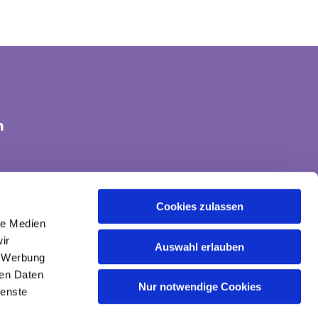
n
tte-land@ekvw.de
Cookies zulassen
le Medien
ir
Auswahl erlauben
, Werbung
ren Daten
Nur notwendige Cookies
ienste