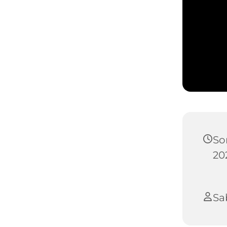
So
202
Sa