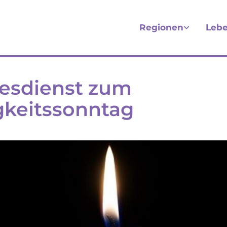
Regionen
Lebe
esdienst zum
keitssonntag