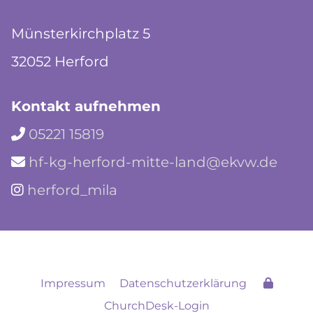
Münsterkirchplatz 5
32052 Herford
Kontakt aufnehmen
05221 15819

hf-kg-herford-mitte-land@ekvw.de

herford_mila

Impressum
Datenschutzerklärung
ChurchDesk-Login