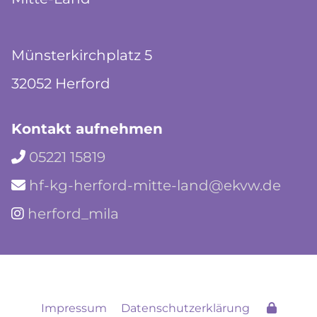
Münsterkirchplatz 5
32052 Herford
Kontakt aufnehmen
05221 15819

hf-kg-herford-mitte-land@ekvw.de

herford_mila

Impressum
Datenschutzerklärung