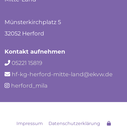
Münsterkirchplatz 5
32052 Herford
Kontakt aufnehmen
05221 15819

hf-kg-herford-mitte-land@ekvw.de

herford_mila

Impressum
Datenschutzerklärung