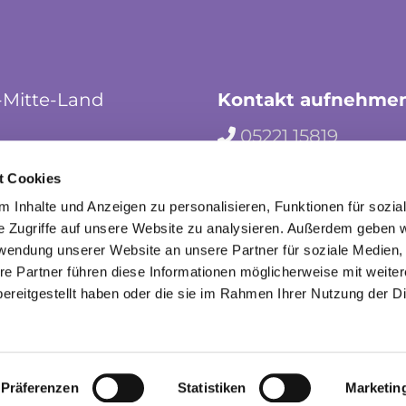
-Mitte-Land
Kontakt aufnehme
05221 15819

hf-kg-herford-mi

t Cookies
herford_mila

 Inhalte und Anzeigen zu personalisieren, Funktionen für sozia
e Zugriffe auf unsere Website zu analysieren. Außerdem geben w
rwendung unserer Website an unsere Partner für soziale Medien
re Partner führen diese Informationen möglicherweise mit weite
ereitgestellt haben oder die sie im Rahmen Ihrer Nutzung der D
ChurchDesk-Login
Präferenzen
Statistiken
Marketin