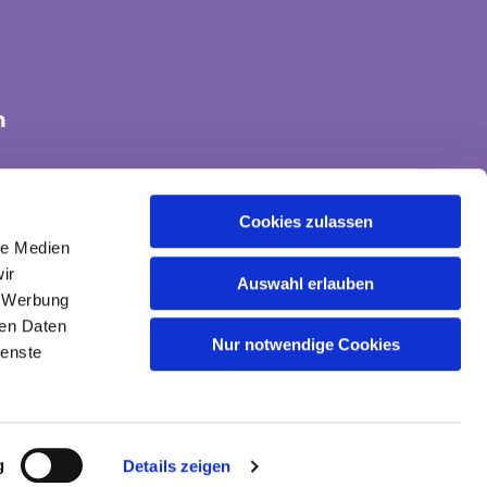
n
tte-land@ekvw.de
Cookies zulassen
le Medien
ir
Auswahl erlauben
, Werbung
ren Daten
Nur notwendige Cookies
ienste
g
Details zeigen