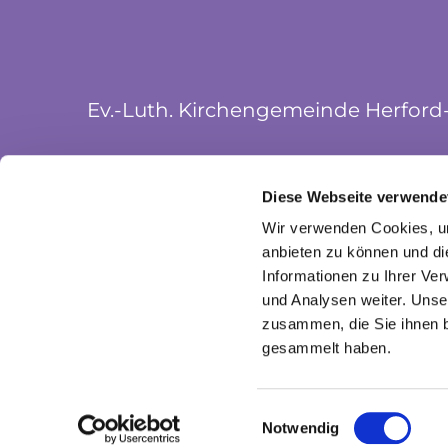
Ev.-Luth. Kirchengemeinde Herford
Münsterkirchplatz 5
Diese Webseite verwende
32052 Herford
Wir verwenden Cookies, um
anbieten zu können und di
Informationen zu Ihrer Ve
und Analysen weiter. Unse
zusammen, die Sie ihnen b
gesammelt haben.
Einwilligungsauswahl
Notwendig